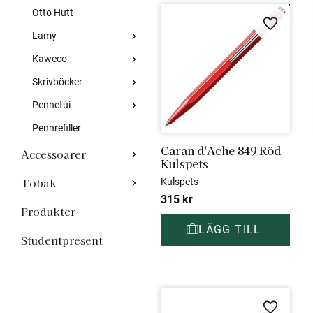
Otto Hutt
Lägg till 
Lamy
Kaweco
Skrivböcker
Pennetui
Pennrefiller
Caran d'Ache 849 Röd 
Accessoarer
Kulspets
Tobak
Kulspets
315
kr
Produkter
Studentpresent