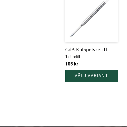
Lägg till 
CdA Kulspetsrefill
1 st refill
105
kr