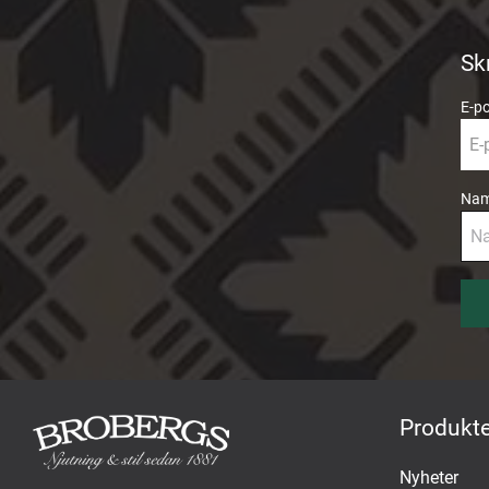
Sk
E-p
Na
Produkte
Nyheter