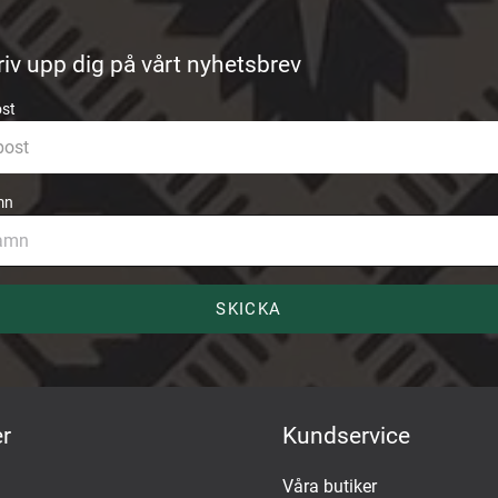
riv upp dig på vårt nyhetsbrev
ost
mn
SKICKA
r
Kundservice
Våra butiker