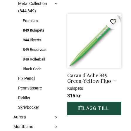
Metal Collection
(844,849)
Premium
Lägg till 
849 Kulspets
844 Blyerts
849 Reservoar
849 Rollerball
Black Code
Caran d'Ache 849 
Fix Pencil
Green-Yellow Fluo 
Kulspets
Pennvässare
Kulspets
315
kr
Refiller
Skrivböcker
Aurora
Montblanc