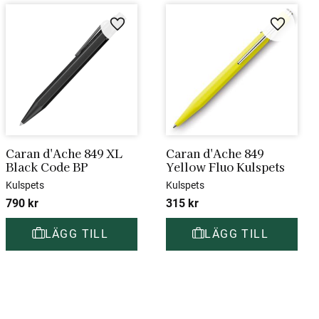
i favoriter
Lägg till i favoriter
Lägg till
Caran d'Ache 849 XL 
Caran d'Ache 849 
Black Code BP
Yellow Fluo Kulspets
Kulspets
Kulspets
790
kr
315
kr