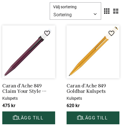
Välj sortering
Välj
i favoriter
Lägg till i favoriter
Lägg till
Caran d'Ache 849 
Caran d'Ache 849 
Claim Your Style 
Goldbar Kulspets
Burgundy Kulspets
Kulspets
Kulspets
475
kr
620
kr