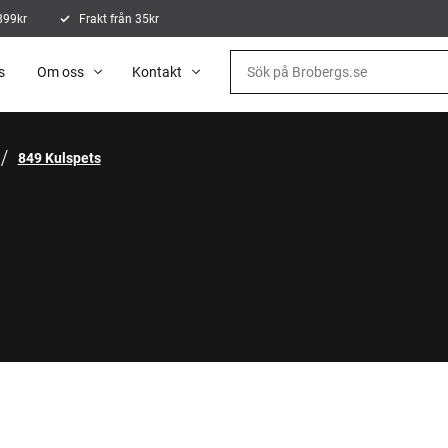
 899kr
Frakt från 35kr
s
Om oss
Kontakt
849 Kulspets