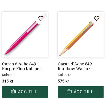
i favoriter
Lägg till i favoriter
Lägg till
Caran d'Ache 849 
Caran d'Ache 849 
Purple Fluo Kulspets
Rainbow Warm 
Kulspets
Kulspets
Kulspets
315
kr
575
kr