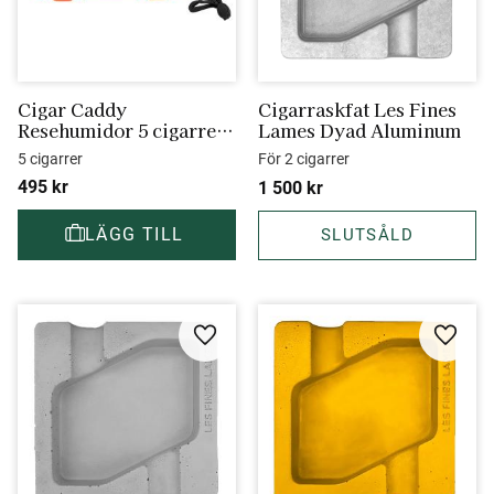
Cigar Caddy 
Cigarraskfat Les Fines 
Resehumidor 5 cigarrer 
Lames Dyad Aluminum
orange
5 cigarrer
För 2 cigarrer
495
kr
1 500
kr
Lägg till i favoriter
Lägg ti