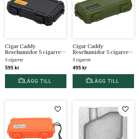
Cigar Caddy 
Cigar Caddy 
Resehumidor 5 cigarrer 
Resehumidor 5 cigarrer 
XL
grön
5 cigarrer
5 cigarrer
595
kr
495
kr
Lägg till i favoriter
Lägg ti