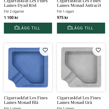
Cigarraskfat Les Fines 
Cigarraskfat Les Fines 
Lames Dyad Röd
Lames Monad Antracit
För 2 cigarrer
För 1 cigarr
1 100
kr
975
kr
Lägg till i favoriter
Lägg ti
Cigarraskfat Les Fines 
Cigarraskfat Les Fines 
Lames Monad Blå
Lames Monad Grå
För 1 cigarr
För 1 cigarr