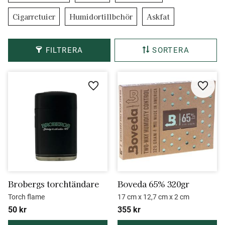
Cigarretuier
Humidortillbehör
Askfat
FILTRERA
SORTERA
Lägg till i favoriter
Lägg ti
Brobergs torchtändare
Boveda 65% 320gr
Torch flame
17 cm x 12,7 cm x 2 cm
50
kr
355
kr