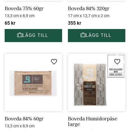
Boveda 75% 60gr
Boveda 84% 320gr
13,3 cm x 8,9 cm
17 cm x 12,7 cm x 2 cm
65
kr
355
kr
Lägg till i favoriter
Lägg ti
Boveda 84% 60gr
Boveda Humidorpåse 
large
13,3 cm x 8,9 cm