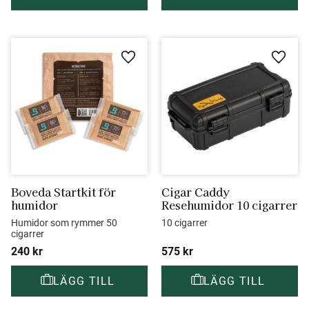
Lägg till i favoriter
Lägg ti
Boveda Startkit för 
Cigar Caddy 
humidor
Resehumidor 10 cigarrer
Humidor som rymmer 50 
10 cigarrer
cigarrer
240
kr
575
kr