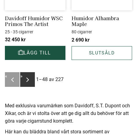
Davidoff Humidor WSC 
Humidor Alhambra 
Primos The Artist
Maple
25 - 35 cigarrer
80 cigarrer
32 450
kr
2 690
kr
«
»
1–
48
av
227
Med exklusiva varumärken som Davidoff, S.T. Dupont och
Xikar, och är vi stolta över att ge dig allt du behöver för att
göra varje cigarrstund komplett.
Här kan du bläddra bland vårt stora sortiment av