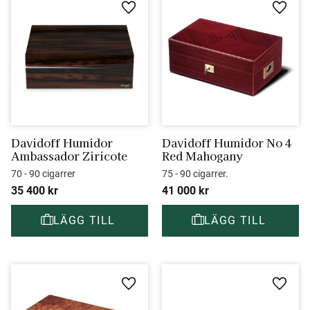
Lägg till i favoriter
Lägg ti
Davidoff Humidor 
Davidoff Humidor No 4 
Ambassador Ziricote
Red Mahogany
70 - 90 cigarrer
75 - 90 cigarrer.
35 400
kr
41 000
kr
Lägg till i favoriter
Lägg ti