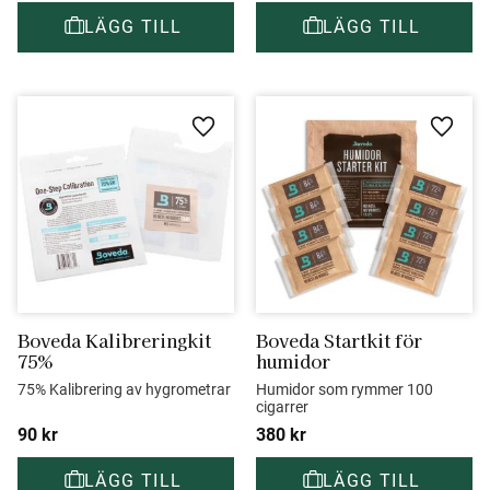
Lägg till i favoriter
Lägg ti
Boveda Kalibreringkit 
Boveda Startkit för 
75%
humidor
75% Kalibrering av hygrometrar
Humidor som rymmer 100 
cigarrer
90
kr
380
kr