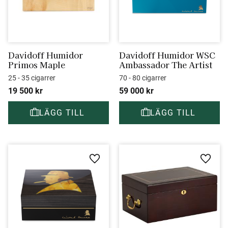
Davidoff Humidor 
Davidoff Humidor WSC 
Primos Maple
Ambassador The Artist
25 - 35 cigarrer
70 - 80 cigarrer
19 500
kr
59 000
kr
Lägg till i favoriter
Lägg ti