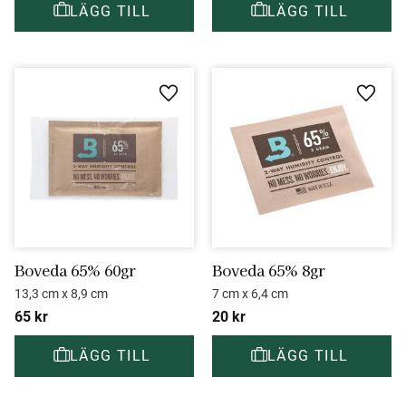
Lägg till i favoriter
Lägg ti
Boveda 65% 60gr
Boveda 65% 8gr
13,3 cm x 8,9 cm
7 cm x 6,4 cm
65
kr
20
kr