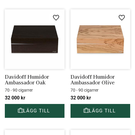
Lägg till i favoriter
Lägg ti
Davidoff Humidor 
Davidoff Humidor 
Ambassador Oak
Ambassador Olive
70 - 90 cigarrer
70 - 90 cigarrer
32 000
kr
32 000
kr