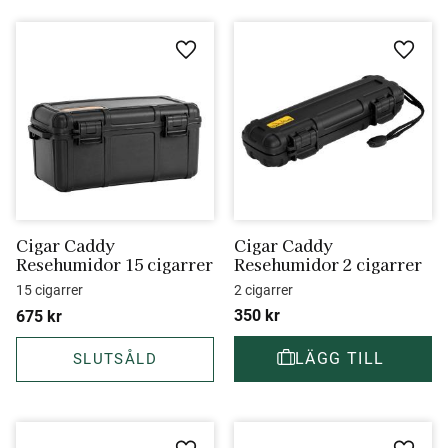
Lägg till i favoriter
Lägg ti
Cigar Caddy 
Cigar Caddy 
Resehumidor 15 cigarrer
Resehumidor 2 cigarrer
15 cigarrer
2 cigarrer
350
kr
675
kr