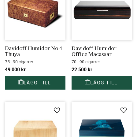
Davidoff Humidor No 4 
Davidoff Humidor 
Thuya
Office Macassar
75 - 90 cigarrer
70 - 90 cigarrer
49 000
kr
22 500
kr
Lägg till i favoriter
Lägg ti