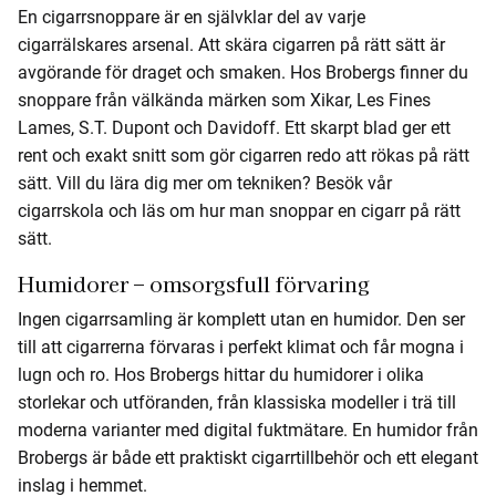
En cigarrsnoppare är en självklar del av varje
cigarrälskares arsenal. Att skära cigarren på rätt sätt är
avgörande för draget och smaken. Hos Brobergs finner du
snoppare från välkända märken som Xikar, Les Fines
Lames, S.T. Dupont och Davidoff. Ett skarpt blad ger ett
rent och exakt snitt som gör cigarren redo att rökas på rätt
sätt. Vill du lära dig mer om tekniken? Besök vår
cigarrskola och läs om hur man snoppar en cigarr på rätt
sätt.
Humidorer – omsorgsfull förvaring
Ingen cigarrsamling är komplett utan en humidor. Den ser
till att cigarrerna förvaras i perfekt klimat och får mogna i
lugn och ro. Hos Brobergs hittar du humidorer i olika
storlekar och utföranden, från klassiska modeller i trä till
moderna varianter med digital fuktmätare. En humidor från
Brobergs är både ett praktiskt cigarrtillbehör och ett elegant
inslag i hemmet.