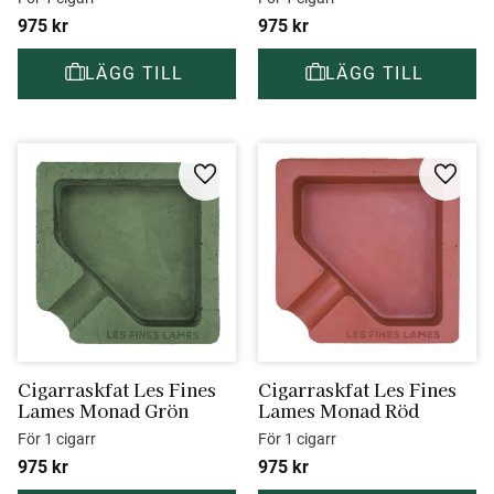
975
kr
975
kr
Lägg till i favoriter
Lägg ti
Cigarraskfat Les Fines 
Cigarraskfat Les Fines 
Lames Monad Grön
Lames Monad Röd
För 1 cigarr
För 1 cigarr
975
kr
975
kr