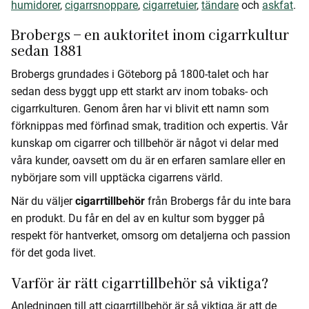
humidorer
,
cigarrsnoppare
,
cigarretuier
,
tändare
och
askfat
.
Brobergs – en auktoritet inom cigarrkultur
sedan 1881
Brobergs grundades i Göteborg på 1800-talet och har
sedan dess byggt upp ett starkt arv inom tobaks- och
cigarrkulturen. Genom åren har vi blivit ett namn som
förknippas med förfinad smak, tradition och expertis. Vår
kunskap om cigarrer och tillbehör är något vi delar med
våra kunder, oavsett om du är en erfaren samlare eller en
nybörjare som vill upptäcka cigarrens värld.
När du väljer
cigarrtillbehör
från Brobergs får du inte bara
en produkt. Du får en del av en kultur som bygger på
respekt för hantverket, omsorg om detaljerna och passion
för det goda livet.
Varför är rätt cigarrtillbehör så viktiga?
Anledningen till att cigarrtillbehör är så viktiga är att de