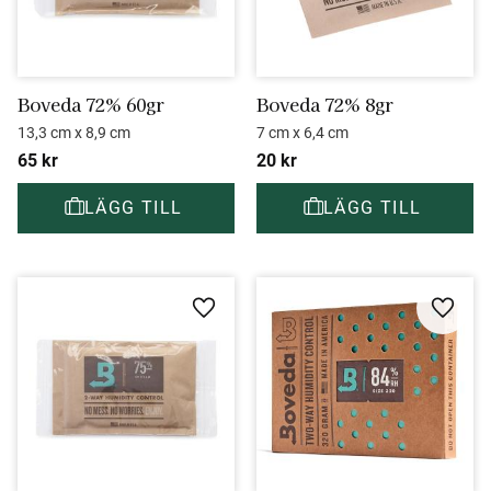
Boveda 72% 60gr
Boveda 72% 8gr
13,3 cm x 8,9 cm
7 cm x 6,4 cm
65
kr
20
kr
Lägg till i favoriter
Lägg ti