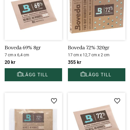
Boveda 69% 8gr
Boveda 72% 320gr
7 cm x 6,4 cm
17 cm x 12,7 cm x 2 cm
20
kr
355
kr
Lägg till i favoriter
Lägg ti