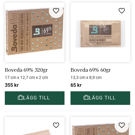
Lägg till i favoriter
Lägg ti
Boveda 69% 320gr
Boveda 69% 60gr
17 cm x 12,7 cm x 2 cm
13,3 cm x 8,9 cm
355
kr
65
kr
Lägg till i favoriter
Lägg ti