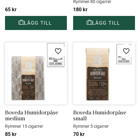
Rymmer 80 cigarrer
65
kr
180
kr
Lägg till i favoriter
Lägg ti
Boveda Humidorpåse 
Boveda Humidorpåse 
medium
small
Rymmer 15 cigarrer
Rymmer 5 cigarrer
85
kr
70
kr