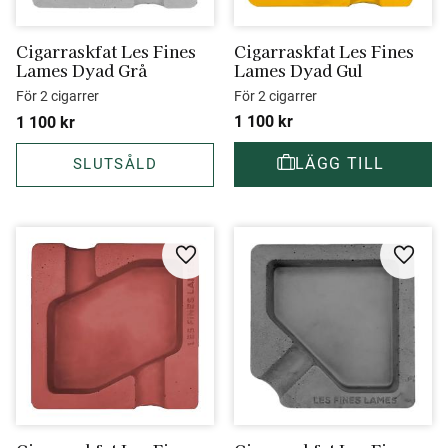
Cigarraskfat Les Fines 
Cigarraskfat Les Fines 
Lames Dyad Grå
Lames Dyad Gul
För 2 cigarrer
För 2 cigarrer
1 100
kr
1 100
kr
Lägg till i favoriter
Lägg ti