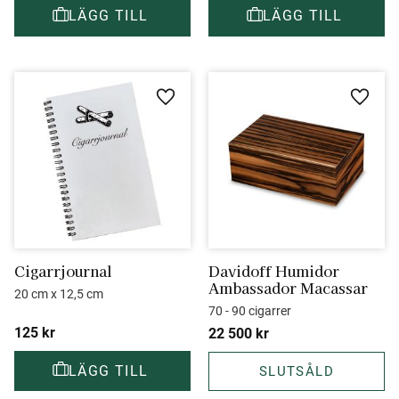
Lägg till i favoriter
Lägg ti
Cigarrjournal
Davidoff Humidor 
Ambassador Macassar
20 cm x 12,5 cm
70 - 90 cigarrer
125
kr
22 500
kr