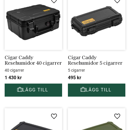
Lägg till i favoriter
Lägg ti
Cigar Caddy 
Cigar Caddy 
Resehumidor 40 cigarrer
Resehumidor 5 cigarrer
40 cigarrer
5 cigarrer
1 430
kr
495
kr
Lägg till i favoriter
Lägg ti