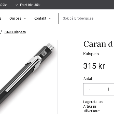
 899kr
Frakt från 35kr
s
Om oss
Kontakt
849 Kulspets
Caran d
Kulspets
315
kr
Antal
-
Lagerstatus
Artikelnr
Tillverkare