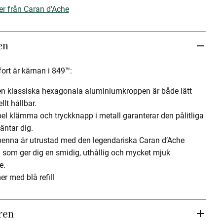
er från Caran d'Ache
en
ort är kärnan i 849™:
n klassiska hexagonala aluminiumkroppen är både lätt
lt hållbar.
ibel klämma och tryckknapp i metall garanterar den pålitliga
äntar dig.
 penna är utrustad med den legendariska Caran d’Ache
en som ger dig en smidig, uthållig och mycket mjuk
se.
 med blå refill
ren