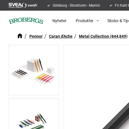
Göteborg - Stockholm - Malmö
Fri frakt
Nyheter
Produkter
Skolor & Tip
Pennor
Caran d'Ache
Metal Collection (844,849)