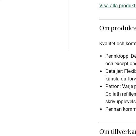
Visa alla produkt
Om produkt
Kvalitet och komf
Pennkropp: De
och exceptionel
Detaljer: Flex
känsla du förv
Patron: Varje
Goliath refill
skrivupplevel
Pennan kommer
Om tillverka