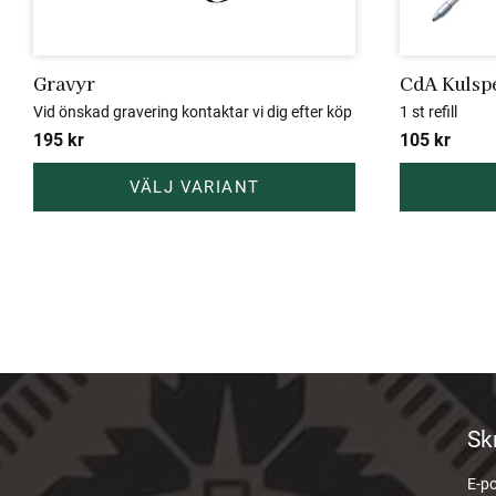
Gravyr
CdA Kulspe
Vid önskad gravering kontaktar vi dig efter köp
1 st refill
195
kr
105
kr
Sk
E-p