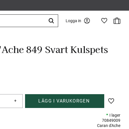
Kundva
Logga in
Favoriter
'Ache 849 Svart Kulspets
+
Lägg till 
I lager
70849009
Caran d'Ache