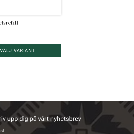
tsrefill
riv upp dig på vårt nyhetsbrev
ost