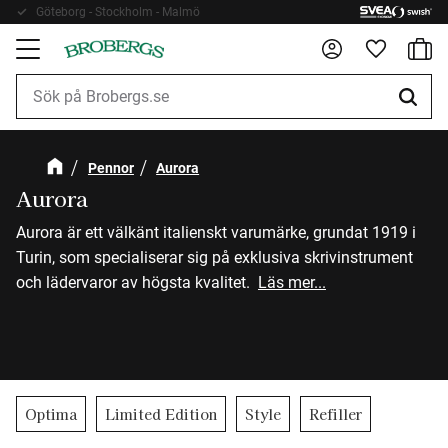
Göteborg - Stockholm - Malmö
Fri frakt 899kr
Kundv
Meny
Favorite
Pennor
Aurora
Aurora
Aurora är ett välkänt italienskt varumärke, grundat 1919 i
Turin, som specialiserar sig på exklusiva skrivinstrument
och lädervaror av högsta kvalitet.
Läs mer...
Optima
Limited Edition
Style
Refiller