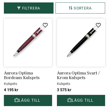
FILTRERA
SORTERA
Lägg till i favoriter
Lägg ti
Aurora Optima 
Aurora Optima Svart / 
Bordeaux Kulspets
Krom Kulspets
Kulspets
Kulspets
4 195
kr
3 575
kr