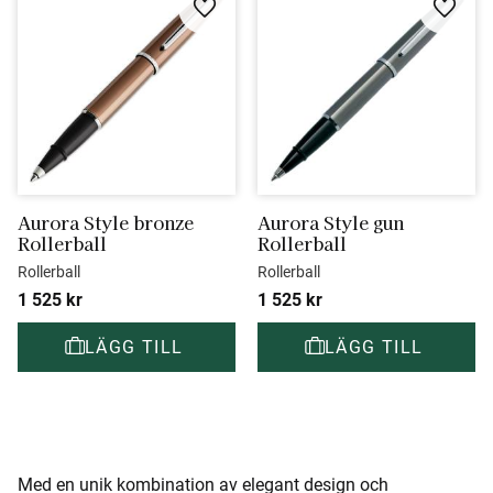
Lägg till i favoriter
Lägg ti
Aurora Style bronze 
Aurora Style gun 
Rollerball
Rollerball
Rollerball
Rollerball
1 525
kr
1 525
kr
Med en unik kombination av elegant design och