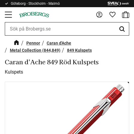
Göteborg - Stockholm - Malmö
Kundv
Meny
Favorite
Pennor
Caran d'Ache
Metal Collection (844,849)
849 Kulspets
Caran d'Ache 849 Röd Kulspets
Kulspets