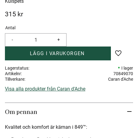
Kulspets
315
kr
Antal
-
+
Lägg till 
Lagerstatus
I lager
Artikelnr
70849070
Tillverkare
Caran d'Ache
Visa alla produkter från Caran d'Ache
Om pennan
Kvalitet och komfort är kärnan i 849™: