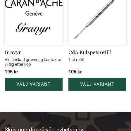
Gravyr
CdA Kulspetsrefill
Vid önskad gravering kontaktar 
1 st refill
vi dig efter köp
195
kr
105
kr
Skriv upp dig på vårt nyhetsbrev