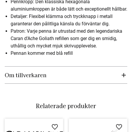
Pennkropp: Den klassiska hexagonala
aluminiumkroppen är både lätt och exceptionellt hållbar.
Detaljer: Flexibel klämma och tryckknapp i metall
garanterar den pålitliga känsla du förväntar dig.
Patron: Varje penna är utrustad med den legendariska
Caran d’Ache Goliath refillen som ger dig en smidig,
uthållig och mycket mjuk skrivupplevelse.
Pennan kommer med blå refill
Om tillverkaren
Relaterade produkter
Lägg till i favoriter
Lägg ti