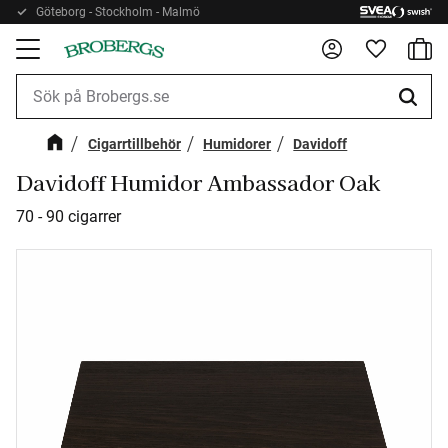
Göteborg - Stockholm - Malmö
Kundv
Meny
Favorite
Cigarrtillbehör
Humidorer
Davidoff
Davidoff Humidor Ambassador Oak
70 - 90 cigarrer