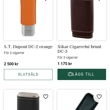
Lägg till i favoriter
Lägg ti
S.T. Dupont DC-2 orange
Xikar Cigarretui brunt 
DC-3
För 2 cigarrer
För 3 cigarrer
1 175
kr
2 500
kr
Lägg till i favoriter
Lägg ti