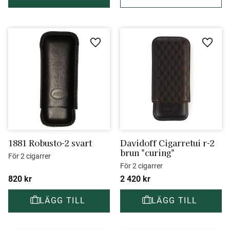
Lägg till i favoriter
Lägg ti
1881 Robusto-2 svart
Davidoff Cigarretui r-2 
brun "curing"
För 2 cigarrer
För 2 cigarrer
820
kr
2 420
kr