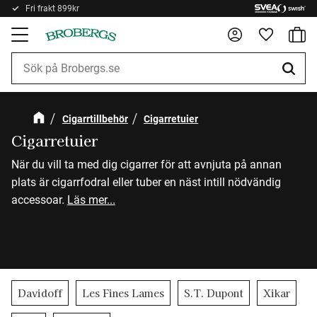
Fri frakt 899kr
Kundv
Meny
Favorite
Cigarrtillbehör
Cigarretuier
Cigarretuier
När du vill ta med dig cigarrer för att avnjuta på annan
plats är cigarrfodral eller tuber en näst intill nödvändig
accessoar.
Läs mer...
Davidoff
Les Fines Lames
S.T. Dupont
Xikar