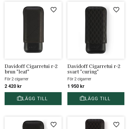
Lägg till i favoriter
Lägg ti
Davidoff Cigarretui r-2 
Davidoff Cigarretui r-2 
brun "leaf"
svart "curing"
För 2 cigarrer
För 2 cigarrer
2 420
kr
1 950
kr
Lägg till i favoriter
Lägg ti