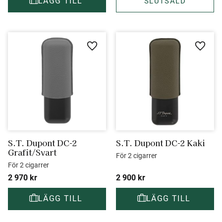
Lägg till i favoriter
Lägg ti
S.T. Dupont DC-2 
S.T. Dupont DC-2 Kaki
Grafit/Svart
För 2 cigarrer
För 2 cigarrer
2 970
kr
2 900
kr