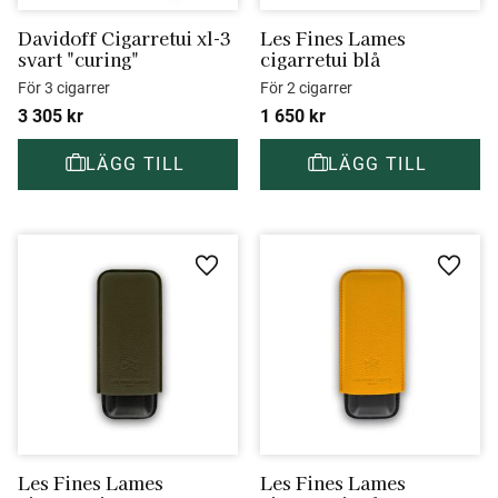
Davidoff Cigarretui xl-3 
Les Fines Lames 
svart "curing"
cigarretui blå
För 3 cigarrer
För 2 cigarrer
3 305
kr
1 650
kr
Lägg till i favoriter
Lägg ti
Les Fines Lames 
Les Fines Lames 