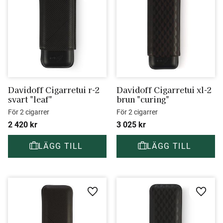
Davidoff Cigarretui r-2 
Davidoff Cigarretui xl-2 
svart "leaf"
brun "curing"
För 2 cigarrer
För 2 cigarrer
2 420
kr
3 025
kr
Lägg till i favoriter
Lägg ti