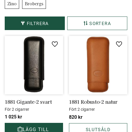
Zino
Brobergs
FILTRERA
SORTERA
Lägg till i favoriter
Lägg ti
1881 Gigante-2 svart
1881 Robusto-2 natur
För 2 cigarrer
Fört 2 cigarrer
1 025
kr
820
kr