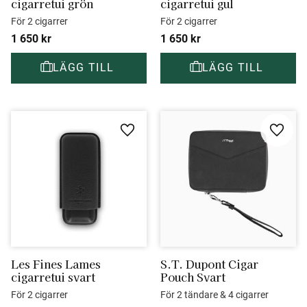
cigarretui grön
cigarretui gul
För 2 cigarrer
För 2 cigarrer
1 650
kr
1 650
kr
Lägg till i favoriter
Lägg ti
Les Fines Lames 
S.T. Dupont Cigar 
cigarretui svart
Pouch Svart
För 2 cigarrer
För 2 tändare & 4 cigarrer