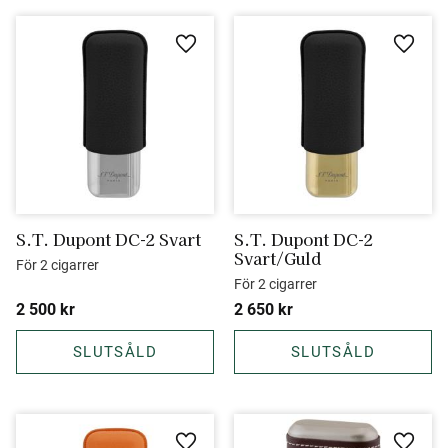
Lägg till i favoriter
Lägg ti
S.T. Dupont DC-2 Svart
S.T. Dupont DC-2 
Svart/Guld
För 2 cigarrer
För 2 cigarrer
2 500
kr
2 650
kr