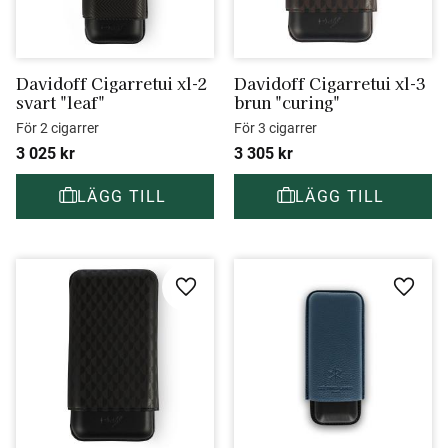
Davidoff Cigarretui xl-2 
Davidoff Cigarretui xl-3 
svart "leaf"
brun "curing"
För 2 cigarrer
För 3 cigarrer
3 025
kr
3 305
kr
Lägg till i favoriter
Lägg ti