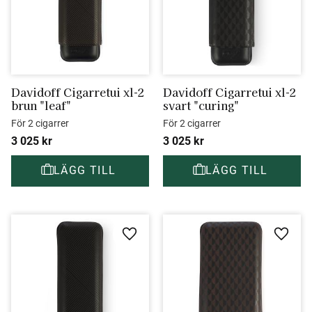
Davidoff Cigarretui xl-2 
Davidoff Cigarretui xl-2 
brun "leaf"
svart "curing"
För 2 cigarrer
För 2 cigarrer
3 025
kr
3 025
kr
Lägg till i favoriter
Lägg ti