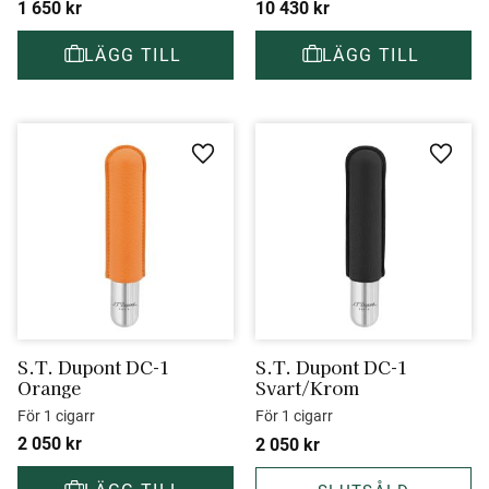
1 650
kr
10 430
kr
Lägg till i favoriter
Lägg ti
S.T. Dupont DC-1 
S.T. Dupont DC-1 
Orange
Svart/Krom
För 1 cigarr
För 1 cigarr
2 050
kr
2 050
kr