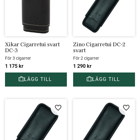
Xikar Cigarretui svart 
Zino Cigarretui DC-2 
DC-3
svart
För 3 cigarrer
För 2 cigarrer
1 175
kr
1 290
kr
Lägg till i favoriter
Lägg ti