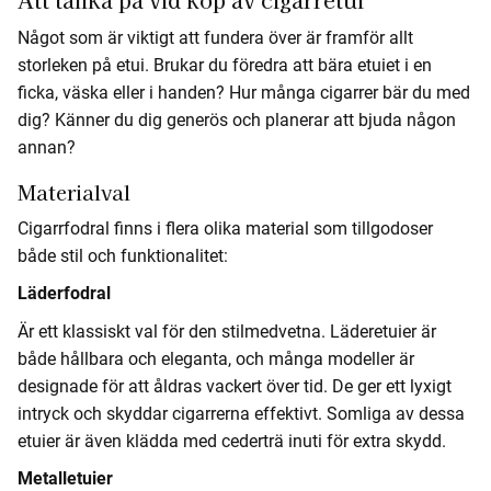
Att tänka på vid köp av cigarretui
Något som är viktigt att fundera över är framför allt
storleken på etui. Brukar du föredra att bära etuiet i en
ficka, väska eller i handen? Hur många cigarrer bär du med
dig? Känner du dig generös och planerar att bjuda någon
annan?
Materialval
Cigarrfodral finns i flera olika material som tillgodoser
både stil och funktionalitet:
Läderfodral
Är ett klassiskt val för den stilmedvetna. Läderetuier är
både hållbara och eleganta, och många modeller är
designade för att åldras vackert över tid. De ger ett lyxigt
intryck och skyddar cigarrerna effektivt. Somliga av dessa
etuier är även klädda med cederträ inuti för extra skydd.
Metalletuier