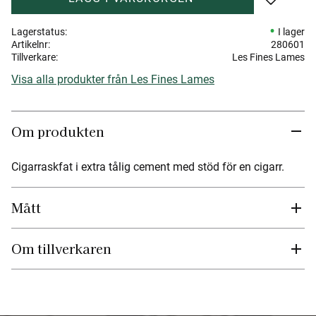
Lägg till 
Lagerstatus
I lager
Artikelnr
280601
Tillverkare
Les Fines Lames
Visa alla produkter från Les Fines Lames
Om produkten
Cigarraskfat i extra tålig cement med stöd för en cigarr.
Mått
Om tillverkaren