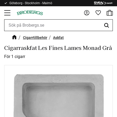
Göteborg - Stockholm - Malmö
Kundv
Meny
Favorite
Cigarrtillbehör
Askfat
Cigarraskfat Les Fines Lames Monad Grå
För 1 cigarr