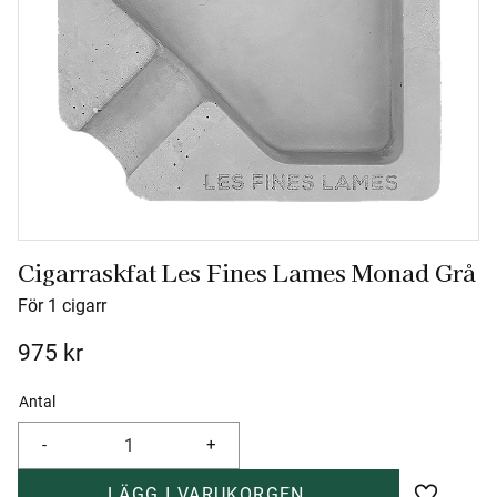
Cigarraskfat Les Fines Lames Monad Grå
För 1 cigarr
975
kr
Antal
-
+