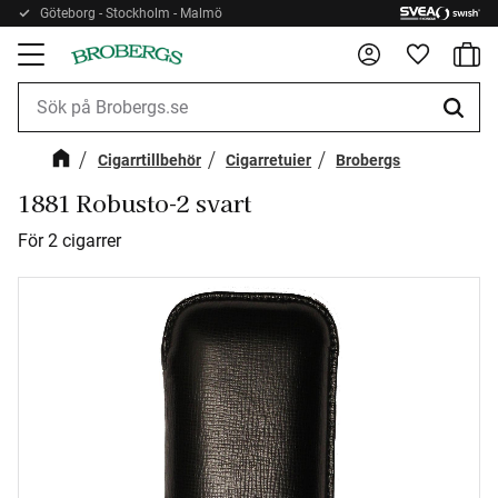
Göteborg - Stockholm - Malmö
Kundv
Meny
Favorite
Cigarrtillbehör
Cigarretuier
Brobergs
1881 Robusto-2 svart
För 2 cigarrer