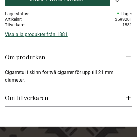
Lägg till 
Lagerstatus
I lager
Artikelnr
3599201
Tillverkare
1881
Visa alla produkter från 1881
Om produtken
Cigarretui i skinn för två cigarrer för upp till 21 mm
diameter.
Om tillverkaren