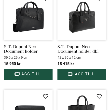
Lägg till i favoriter
Lägg ti
S.T. Dupont Neo 
S.T. Dupont Neo 
Document holder
Document holder dbl
39,5 x 29 x 9 cm
42 x 30 x 12 cm
15 950
kr
18 415
kr
Lägg till i favoriter
Lägg ti