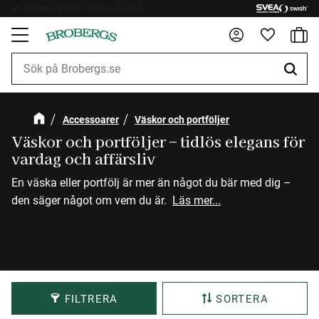
Fri frakt 899kr
Kundv
Meny
Favorite
Accessoarer
Väskor och portföljer
Väskor och portföljer – tidlös elegans för
vardag och affärsliv
En väska eller portfölj är mer än något du bär med dig –
den säger något om vem du är.
Läs mer...
FILTRERA
SORTERA