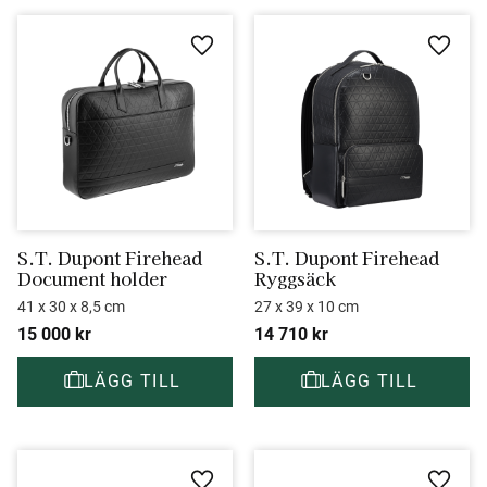
Lägg till i favoriter
Lägg ti
S.T. Dupont Firehead 
S.T. Dupont Firehead 
Document holder
Ryggsäck
41 x 30 x 8,5 cm
27 x 39 x 10 cm
15 000
kr
14 710
kr