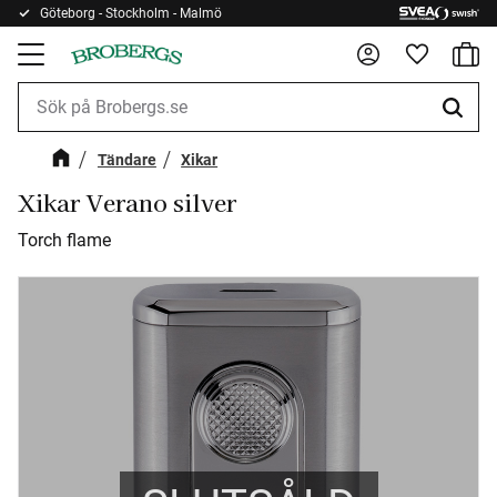
Göteborg - Stockholm - Malmö
Kundv
Meny
Favorite
Tändare
Xikar
Xikar Verano silver
Torch flame