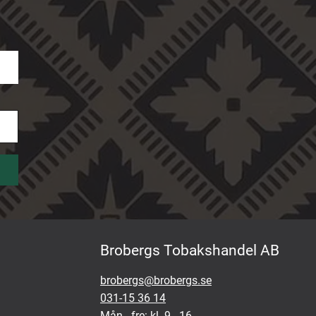
Brobergs Tobakshandel AB
brobergs@brobergs.se
031-15 36 14
Mån - fre: kl. 9 - 16