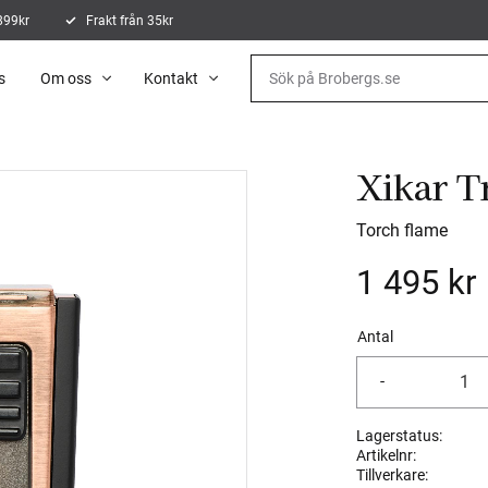
 899kr
Frakt från 35kr
s
Om oss
Kontakt
Xikar T
Torch flame
1 495
kr
Antal
-
Lagerstatus
Artikelnr
Tillverkare