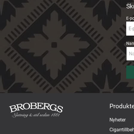
Sk
E-p
Na
Produkte
Nyheter
Cigarrtillbe