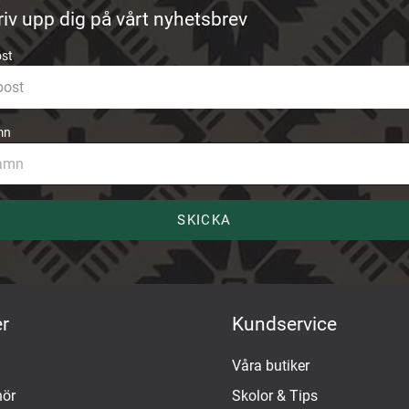
riv upp dig på vårt nyhetsbrev
ost
mn
SKICKA
r
Kundservice
Våra butiker
hör
Skolor & Tips