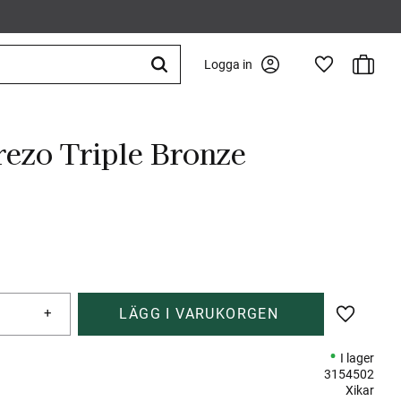
Kundva
Logga in
Favoriter
rezo Triple Bronze
+
Lägg till 
I lager
3154502
Xikar