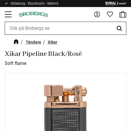
Göteborg - Stockholm - Malmö
Kundv
Meny
Favorite
Tändare
Xikar
Xikar Pipeline Black/Rosé
Soft flame