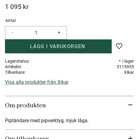
1 095
kr
Antal
-
+
Lägg till 
Lagerstatus
I lager
Artikelnr
3115955
Tillverkare
Xikar
Visa alla produkter från Xikar
Om produkten
Piptändare med pipverktyg, mjuk låga.
Om tillverkaren