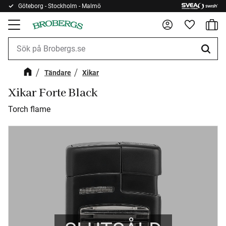
Göteborg - Stockholm - Malmö
Kundv
Meny
Favorite
Tändare
Xikar
Xikar Forte Black
Torch flame