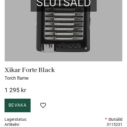
SLUTSÅLD
Xikar Forte Black
Torch flame
1 295
kr
BEVAKA
Lägg till i favoriter
Lagerstatus
Slutsåld
Artikelnr
3115231