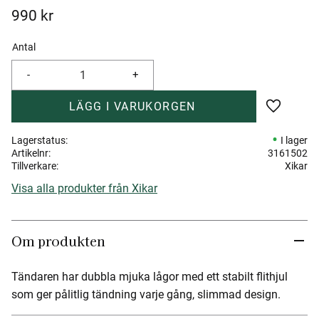
990
kr
Antal
-
+
Lägg till 
Lagerstatus
I lager
Artikelnr
3161502
Tillverkare
Xikar
Visa alla produkter från Xikar
Om produkten
Tändaren har dubbla mjuka lågor med ett stabilt flithjul
som ger pålitlig tändning varje gång, slimmad design.