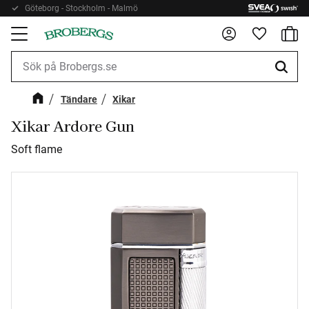
Göteborg - Stockholm - Malmö
Kundv
Meny
Favorite
Tändare
Xikar
Xikar Ardore Gun
Soft flame