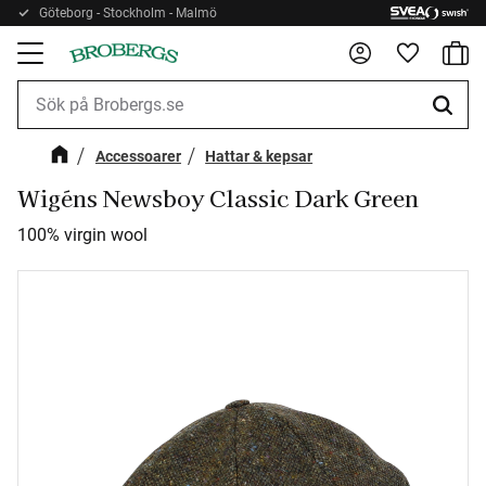
Göteborg - Stockholm - Malmö
Kundv
Meny
Favorite
Accessoarer
Hattar & kepsar
Wigéns Newsboy Classic Dark Green
100% virgin wool