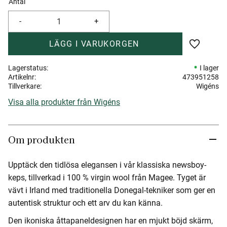
Antal
-
+
Lägg till 
Lagerstatus
I lager
Artikelnr
473951258
Tillverkare
Wigéns
Visa alla produkter från Wigéns
Om produkten
Upptäck den tidlösa elegansen i vår klassiska newsboy-
keps, tillverkad i 100 % virgin wool från Magee. Tyget är
vävt i Irland med traditionella Donegal-tekniker som ger en
autentisk struktur och ett arv du kan känna.
Den ikoniska åttapaneldesignen har en mjukt böjd skärm,