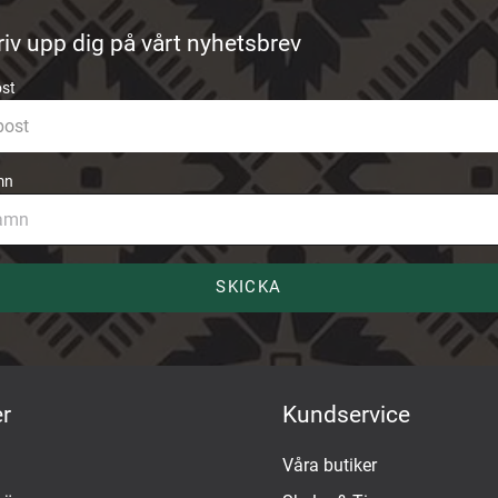
riv upp dig på vårt nyhetsbrev
ost
mn
SKICKA
r
Kundservice
Våra butiker