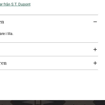
er från S.T. Dupont
en
 i lila.
ren