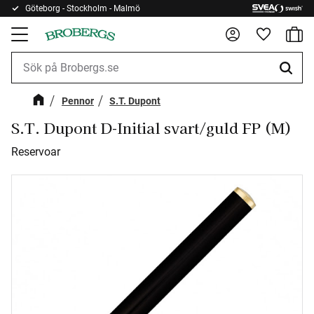
Göteborg - Stockholm - Malmö
Kundv
Meny
Favorite
Pennor
S.T. Dupont
S.T. Dupont D-Initial svart/guld FP (M)
Reservoar