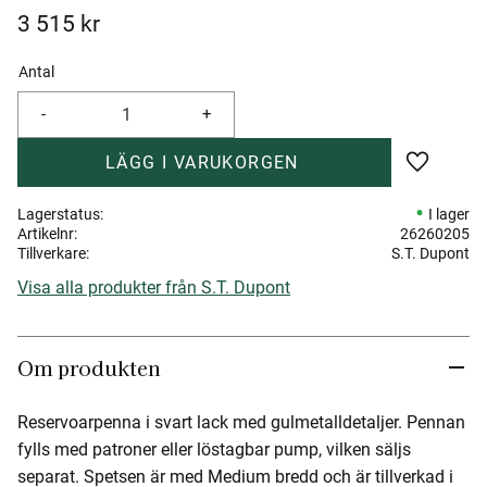
3 515
kr
Antal
-
+
Lägg till 
Lagerstatus
I lager
Artikelnr
26260205
Tillverkare
S.T. Dupont
Visa alla produkter från S.T. Dupont
Om produkten
Reservoarpenna i svart lack med gulmetalldetaljer. Pennan
fylls med patroner eller löstagbar pump, vilken säljs
separat. Spetsen är med Medium bredd och är tillverkad i