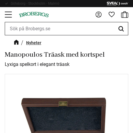
Göteborg - Stockholm - Malmö
Fri frakt 899kr
Kundv
Meny
Favorite
Nyheter
Manopoulos Träask med kortspel
Lyxiga spelkort i elegant träask