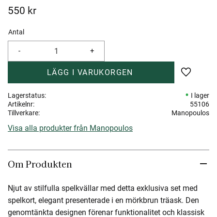
550
kr
Antal
-
+
Lägg till 
Lagerstatus
I lager
Artikelnr
55106
Tillverkare
Manopoulos
Visa alla produkter från Manopoulos
Om Produkten
Njut av stilfulla spelkvällar med detta exklusiva set med
spelkort, elegant presenterade i en mörkbrun träask. Den
genomtänkta designen förenar funktionalitet och klassisk