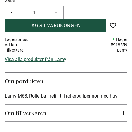
Antal
-
+
Lägg till 
Lagerstatus
I lager
Artikelnr
5918559
Tillverkare
Lamy
Visa alla produkter från Lamy
Om pordukten
Lamy M63, Rollerball refill till rollerballpennor med huv.
Om tillverkaren