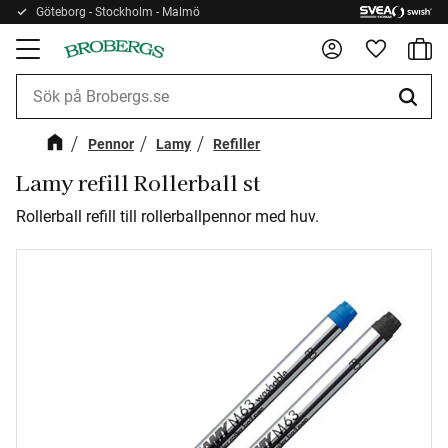
Göteborg - Stockholm - Malmö
Kundv
Meny
Favorite
Pennor
Lamy
Refiller
Lamy refill Rollerball st
Rollerball refill till rollerballpennor med huv.