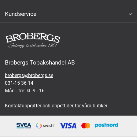
Kundservice
Brobergs Tobakshandel AB
brobergs@brobergs.se
031-15 36 14
Mån - fre: kl. 9 - 16
Kontaktuppgifter och öppettider för våra butiker