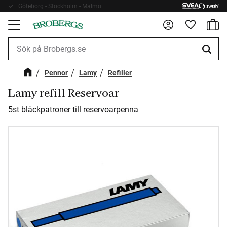
Göteborg - Stockholm - Malmö
Fri frakt 899kr
Kundv
Meny
Favorite
Pennor
Lamy
Refiller
Lamy refill Reservoar
5st bläckpatroner till reservoarpenna