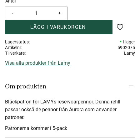
Antal
-
+
Lägg till 
Lagerstatus
I lager
Artikelnr
5902075
Tillverkare
Lamy
Visa alla produkter från Lamy
Om produkten
Bläckpatron för LAMYs reservoarpennor. Denna refill
passar också de pennor från Aurora som använder
patroner.
Patronerna kommer i 5-pack