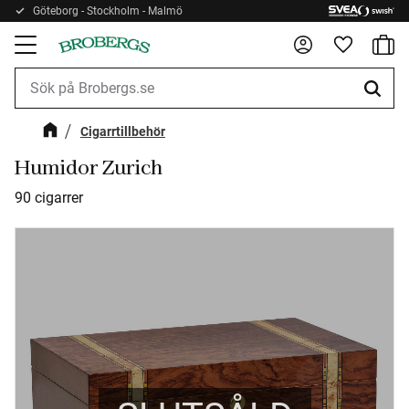
Göteborg - Stockholm - Malmö
Kundv
Meny
Favorite
Cigarrtillbehör
Humidor Zurich
90 cigarrer