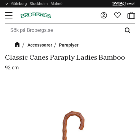
Göteborg - Stockholm - Malmö
Kundv
Meny
Favorite
Accessoarer
Paraplyer
Classic Canes Paraply Ladies Bamboo
92 cm