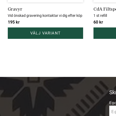
Gravyr
CdA Filtspe
Vid önskad gravering kontaktar vi dig efter köp
1 st refill
195
kr
60
kr
Sk
E-p