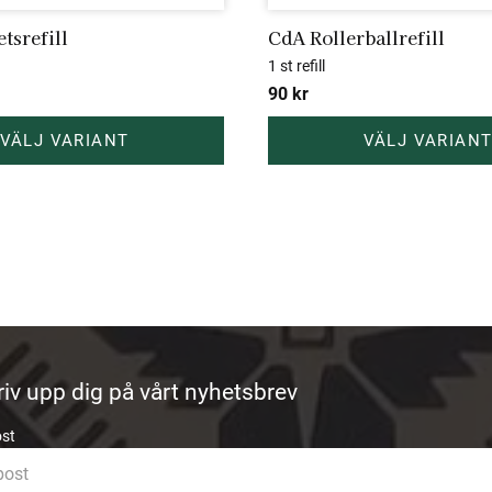
tsrefill
CdA Rollerballrefill
1 st refill
90
kr
riv upp dig på vårt nyhetsbrev
ost