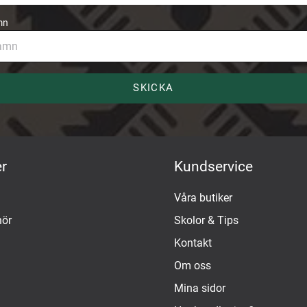
mn
SKICKA
r
Kundservice
Våra butiker
hör
Skolor & Tips
Kontakt
Om oss
Mina sidor