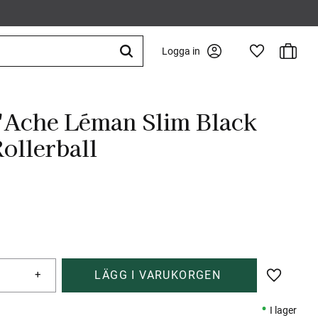
Kundva
Logga in
Favoriter
'Ache Léman Slim Black
ollerball
+
Lägg till 
I lager