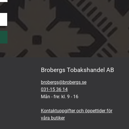
Brobergs Tobakshandel AB
brobergs@brobergs.se
031-15 36 14
Mån - fre: kl. 9 - 16
Kontaktuppgifter och öppettider för
våra butiker