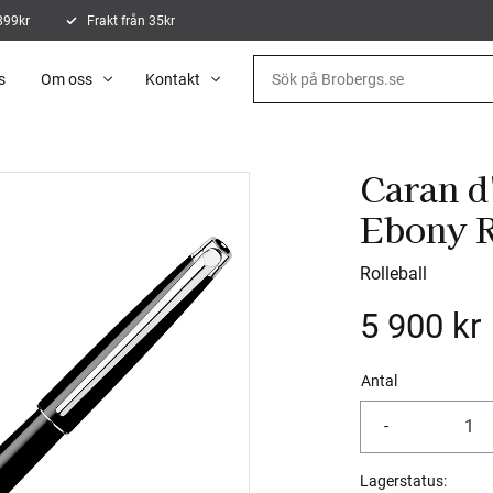
 899kr
Frakt från 35kr
s
Om oss
Kontakt
Caran d
Ebony R
Rolleball
5 900
kr
Antal
-
Lagerstatus