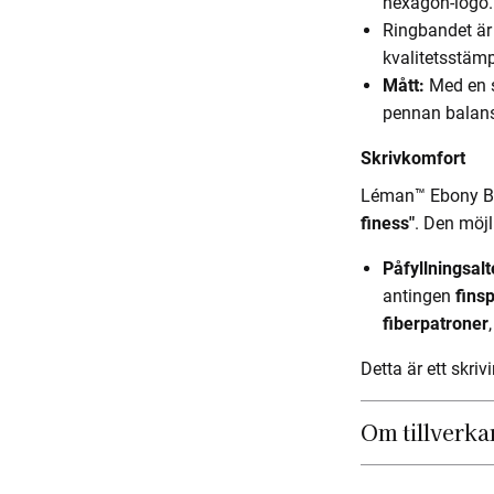
hexagon-logo.
Ringbandet är
kvalitetsstäm
Mått:
Med en s
pennan balans
Skrivkomfort
Léman™ Ebony Bla
finess"
. Den möjl
Påfyllningsalt
antingen
fins
fiberpatroner
Detta är ett skri
Om tillverka