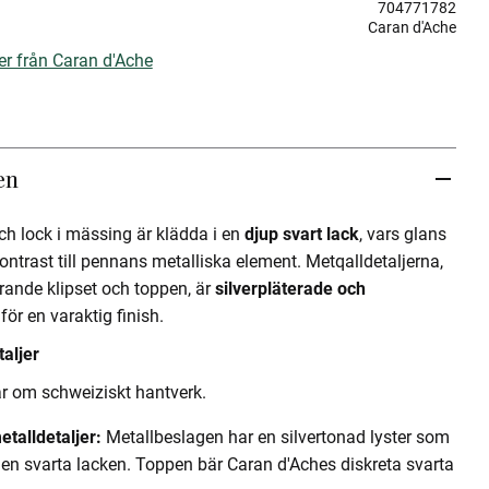
704771782
Caran d'Ache
er från Caran d'Ache
en
h lock i mässing är klädda i en
djup svart lack
, vars glans
ntrast till pennans metalliska element. Metqalldetaljerna,
drande klipset och toppen, är
silverpläterade och
för en varaktig finish.
taljer
nar om schweiziskt hantverk.
talldetaljer:
Metallbeslagen har en silvertonad lyster som
en svarta lacken. Toppen bär Caran d'Aches diskreta svarta