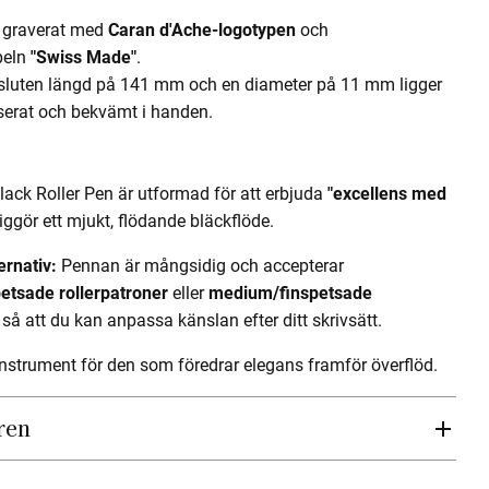
 graverat med
Caran d'Ache-logotypen
och
peln
"Swiss Made"
.
luten längd på 141 mm och en diameter på 11 mm ligger
erat och bekvämt i handen.
ck Roller Pen är utformad för att erbjuda
"excellens med
iggör ett mjukt, flödande bläckflöde.
ernativ:
Pennan är mångsidig och accepterar
petsade rollerpatroner
eller
medium/finspetsade
, så att du kan anpassa känslan efter ditt skrivsätt.
vinstrument för den som föredrar elegans framför överflöd.
ren