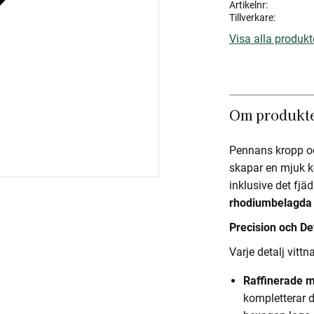
Artikelnr
Tillverkare
Visa alla produkt
Om produkt
Pennans kropp oc
skapar en mjuk ko
inklusive det fjä
rhodiumbelagda
Precision och De
Varje detalj vitt
Raffinerade me
kompletterar d