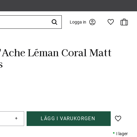
Kundva
Logga in
Favoriter
'Ache Léman Coral Matt
s
+
Lägg till 
I lager