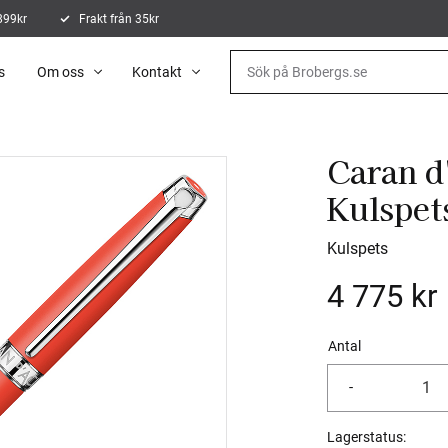
 899kr
Frakt från 35kr
s
Om oss
Kontakt
Caran d
Kulspet
Kulspets
4 775
kr
Antal
-
Lagerstatus