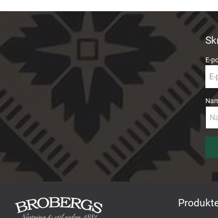
Sk
E-p
Na
Produkte