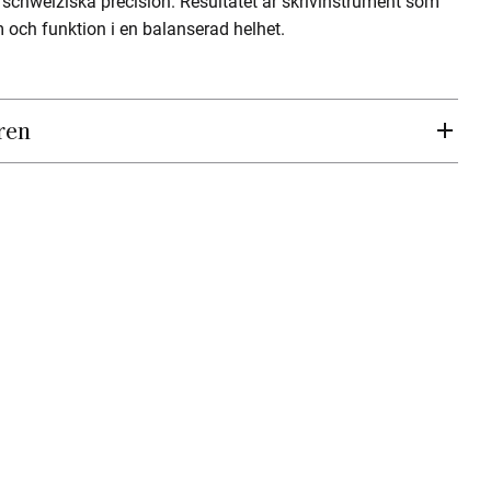
 schweiziska precision. Resultatet är skrivinstrument som
m och funktion i en balanserad helhet.
ren