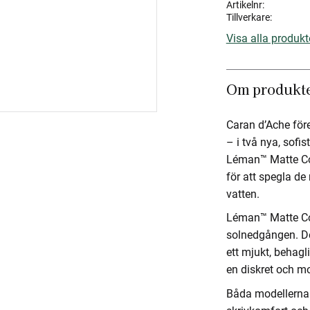
Artikelnr
Tillverkare
Visa alla produkt
Om produkt
Caran d’Ache för
– i två nya, sofist
Léman™ Matte Co
för att spegla d
vatten.
Léman™ Matte Cor
solnedgången. De
ett mjukt, behag
en diskret och mo
Båda modellerna 