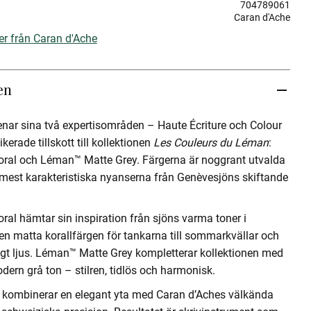
704789061
Caran d'Ache
er från Caran d'Ache
en
enar sina två expertisområden – Haute Écriture och Colour
ikerade tillskott till kollektionen
Les Couleurs du Léman
:
ral och Léman™ Matte Grey. Färgerna är noggrant utvalda
e mest karakteristiska nyanserna från Genèvesjöns skiftande
al hämtar sin inspiration från sjöns varma toner i
n matta korallfärgen för tankarna till sommarkvällar och
ligt ljus. Léman™ Matte Grey kompletterar kollektionen med
dern grå ton – stilren, tidlös och harmonisk.
kombinerar en elegant yta med Caran d’Aches välkända