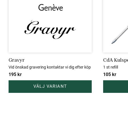
Gravyr
CdA Kulspe
Vid önskad gravering kontaktar vi dig efter köp
1 st refill
195
kr
105
kr