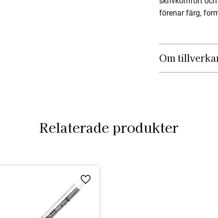
skrivkomfort och
förenar färg, for
Om tillverka
Relaterade produkter
Lägg till i favoriter