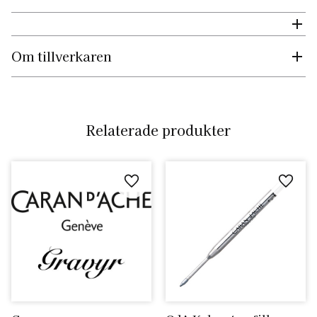
Om tillverkaren
Relaterade produkter
Lägg till i favoriter
Lägg ti