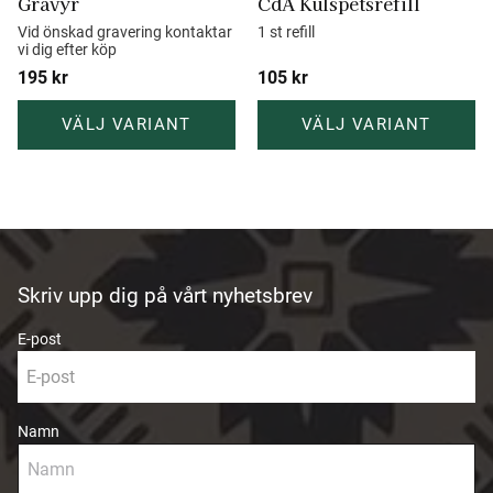
Gravyr
CdA Kulspetsrefill
Vid önskad gravering kontaktar 
1 st refill
vi dig efter köp
195
kr
105
kr
Skriv upp dig på vårt nyhetsbrev
E-post
Namn