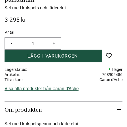
Set med kulspets och läderetui
3 295
kr
Antal
-
+
Lägg till 
Lagerstatus
I lager
Artikelnr
708902486
Tillverkare
Caran d'Ache
Visa alla produkter från Caran d'Ache
Om produkten
Set med kulspetspenna och läderetui.