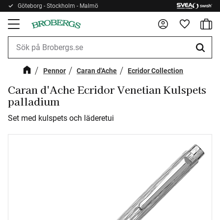
Göteborg - Stockholm - Malmö
Kundv
Meny
Favorite
Pennor
Caran d'Ache
Ecridor Collection
Caran d'Ache Ecridor Venetian Kulspets
palladium
Set med kulspets och läderetui