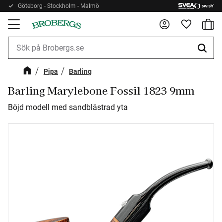
Göteborg - Stockholm - Malmö
Kundv
Meny
Favorite
Pipa
Barling
Barling Marylebone Fossil 1823 9mm
Böjd modell med sandblästrad yta