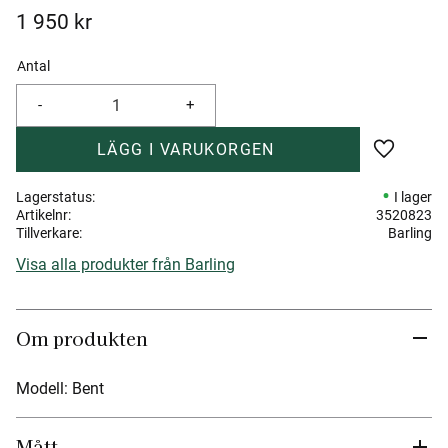
1 950
kr
Antal
-
+
Lägg till 
Lagerstatus
I lager
Artikelnr
3520823
Tillverkare
Barling
Visa alla produkter från Barling
Om produkten
Modell: Bent
Mått