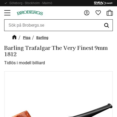
Göteborg - Stockholm - Malmö
Kundv
Meny
Favorite
Pipa
Barling
Barling Trafalgar The Very Finest 9mm
1812
Tidlös i modell billiard