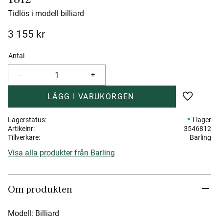
Tidlös i modell billiard
3 155
kr
Antal
-
+
Lägg till 
Lagerstatus
I lager
Artikelnr
3546812
Tillverkare
Barling
Visa alla produkter från Barling
Om produkten
Modell: Billiard